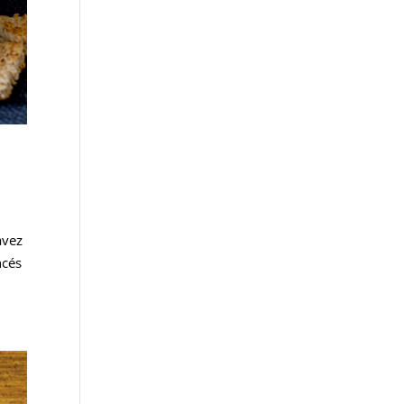
avez
ncés