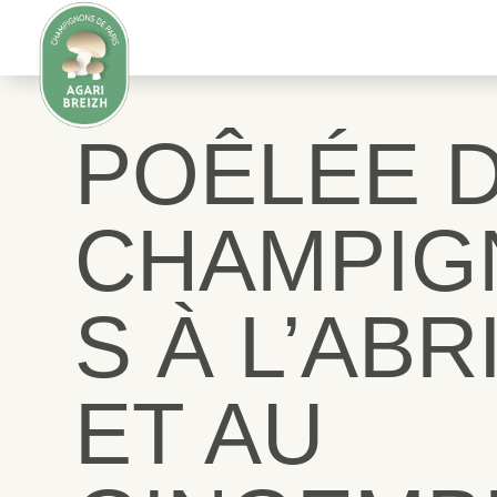
POÊLÉE 
CHAMPIG
S À L’ABR
ET AU